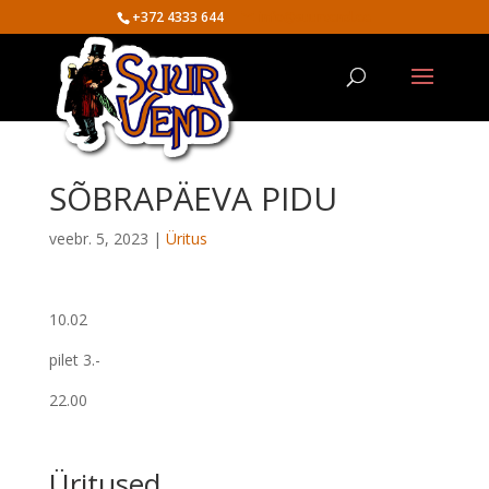
+372 4333 644
info@suurvend.ee
SÕBRAPÄEVA PIDU
veebr. 5, 2023
|
Üritus
10.02
pilet 3.-
22.00
Üritused